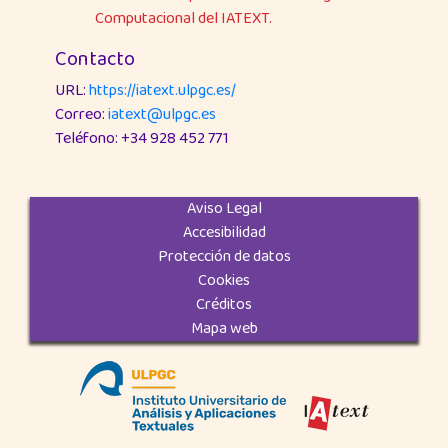
Computacional del IATEXT.
Contacto
URL:
https://iatext.ulpgc.es/
Correo:
iatext@ulpgc.es
Teléfono: +34 928 452 771
Aviso Legal
Accesibilidad
Protección de datos
Cookies
Créditos
Mapa web